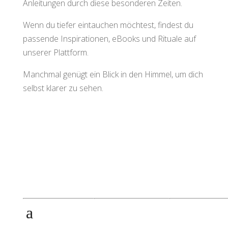
Anleitungen durch diese besonderen Zeiten.
Wenn du tiefer eintauchen möchtest, findest du
passende Inspirationen, eBooks und Rituale auf
unserer Plattform.
Manchmal genügt ein Blick in den Himmel, um dich
selbst klarer zu sehen.
Rechtliches
Kontakt
Produkte
RitualWELTEN
Jahreskreisfeste
eMail:
Räucherset
Anwendung-/