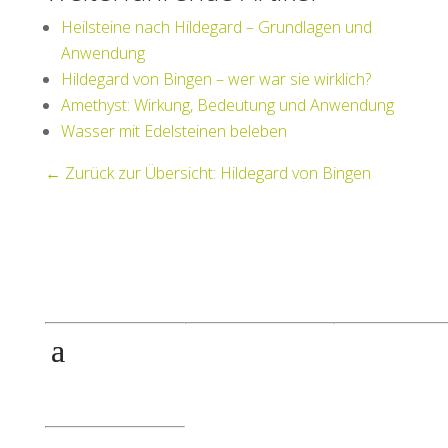
Heilsteine nach Hildegard – Grundlagen und
Anwendung
Hildegard von Bingen – wer war sie wirklich?
Amethyst: Wirkung, Bedeutung und Anwendung
Wasser mit Edelsteinen beleben
← Zurück zur Übersicht: Hildegard von Bingen
Rechtliches
Kontakt
Produkte
RitualWELTEN
Jahreskreisfeste
eMail:
Räucherset
Anwendung-/
flow@ritualwelten.de
Sicherheitshinweise
Workbook
87509 Immenstadt i.
Jahreskreisfeste