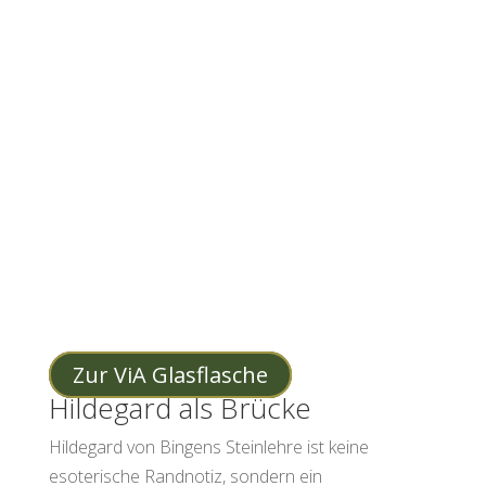
Wasseranwendung nach
Hildegard
Hildegard empfahl, Amethyst und andere Steine
ins Wasser zu legen und dieses Wasser zu trinken
oder für Waschungen zu nutzen – eine Praxis, die
dem modernen Prinzip der Edelsteinkaraffe
erstaunlich nahekommt. Wer diese
Wasseranwendung heute unkompliziert in den
Alltag holen möchte, findet mit einer ViA
Glasflasche eine zeitgemäße Umsetzung dieses
jahrhundertealten Wissens.
Zur ViA Glasflasche
Hildegard als Brücke
Hildegard von Bingens Steinlehre ist keine
esoterische Randnotiz, sondern ein