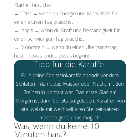
Klarheit brauchst
→ Citrin → wenn du Energie und Motivation für
einen aktiven Tag brauchst
→ Jaspis → wenn du Kraft und Beständigkeit für
einen schwierigen Tag brauchst
→ Mondstein → wenn du einen Übergangstag
hast – etwas endet, etwas beginnt
Tipp für die Karaffe:
Fülle deine Edelsteinkaraffe abends vor dem
Schlafen – damit das Wasser über Nacht mit den
Steinen in Kontakt war. Das erste Glas am
Morgen ist dann bereits aufgeladen. Karaffen von
vitajuvel.de mit wechselbaren Steineinsätzen
machen genau das möglich.
Was, wenn du keine 10
Minuten hast?