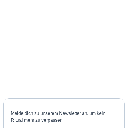
unsere Arbeit an
RitualWELTEN.
Danke dir!
(c) RitualWELTEN
Melde dich zu unserem Newsletter an, um kein
Ritual mehr zu verpassen!