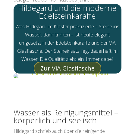
Hildegard und die moderne
Edelsteinkaraffe
Was Hildegard im Kloster praktizierte – Steine ins
Wasser, dann trinken – ist heute elegant
umgesetzt in der Edelsteinkaraffe und der ViA
Glasflasche. Der Steineinsatz liegt dauerhaft im
Wasser. Die Qualität zieht ein. Immer dabei.
Zur ViA Glasflasche
Wasser als Reinigungsmittel –
körperlich und seelisch
Hildegard schrieb auch über die reinigende