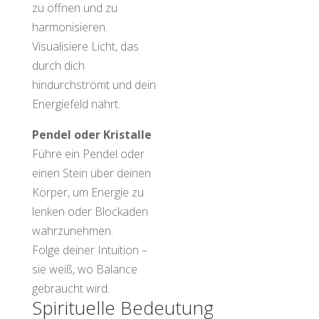
für die
zu öffnen und zu
Chakren
harmonisieren.
„Ich bin Licht in
Visualisiere Licht, das
Bewegung.
durch dich
Energie fließt frei durch
hindurchströmt und dein
mich.
Energiefeld nährt.
Ich erlaube Heilung, und
Pendel oder Kristalle
mein Herz wird still und
Führe ein Pendel oder
weit.“
einen Stein über deinen
Körper, um Energie zu
lenken oder Blockaden
wahrzunehmen.
Folge deiner Intuition –
sie weiß, wo Balance
gebraucht wird.
Spirituelle Bedeutung