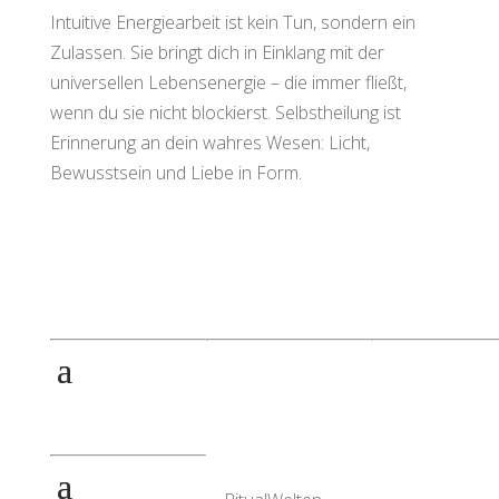
Intuitive Energiearbeit ist kein Tun, sondern ein
Zulassen. Sie bringt dich in Einklang mit der
universellen Lebensenergie – die immer fließt,
wenn du sie nicht blockierst. Selbstheilung ist
Erinnerung an dein wahres Wesen: Licht,
Bewusstsein und Liebe in Form.
Rechtliches
Kontakt
Produkte
RitualWELTEN
Jahreskreisfeste
eMail:
Räucherset
Anwendung-/
flow@ritualwelten.de
Sicherheitshinweise
Workbook
87509 Immenstadt i.
Jahreskreisfeste
Allgäu